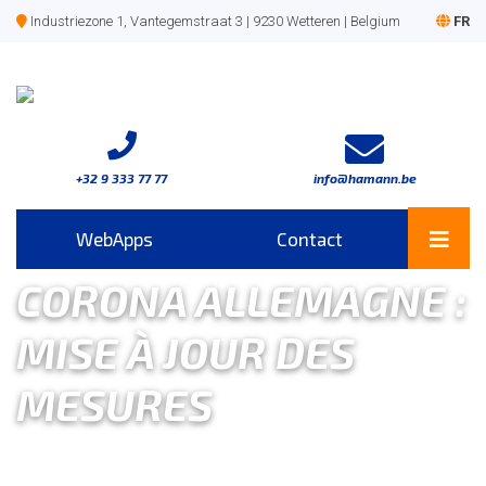
Industriezone 1, Vantegemstraat 3 | 9230 Wetteren | Belgium
FR
+32 9 333 77 77
info@hamann.be
WebApps
Contact
CORONA ALLEMAGNE :
MISE À JOUR DES
MESURES