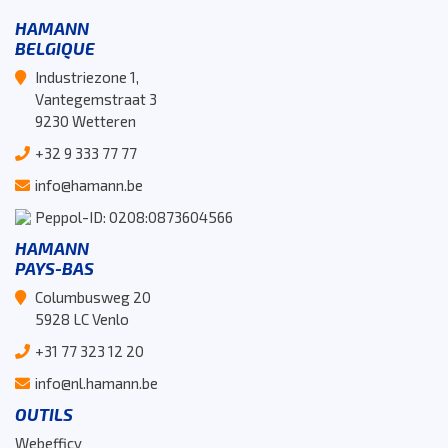
HAMANN
BELGIQUE
Industriezone 1,
Vantegemstraat 3
9230 Wetteren
+32 9 333 77 77
info@hamann.be
Peppol-ID: 0208:0873604566
HAMANN
PAYS-BAS
Columbusweg 20
5928 LC Venlo
+31 77 323 12 20
info@nl.hamann.be
OUTILS
Webefficy